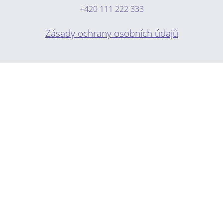
m
t
+420 111 222 333
Zásady ochrany osobních údajů