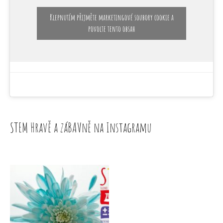
Klepnutím přijměte marketingové soubory cookie a
povolte tento obsah
STEM Hravě a záBAVně na Instagramu